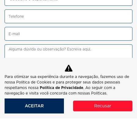
Preferência de contato:
Para otimizar sua experiência durante a navegação, fazemos uso de
nossa Política de Cookies e para proteger seus dados pessoais
Whatsapp
Telefone
Email
respeitamos nossa
Política de Privacidade
. Ao seguir com a
navegação e visita você concorda com nossas Políticas.
Li e aceito a
Política de Privacidade
e concordo em receber
comunicações da concessionária.
ACEITAR
Recusar
ENTRAR EM CONTATO